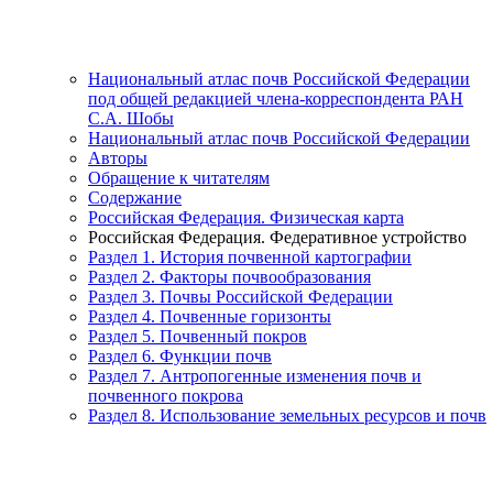
Национальный атлас почв Российской Федерации
под общей редакцией члена-корреспондента РАН
С.А. Шобы
Национальный атлас почв Российской Федерации
Авторы
Обращение к читателям
Содержание
Российская Федерация. Физическая карта
Российская Федерация. Федеративное устройство
Раздел 1. История почвенной картографии
Раздел 2. Факторы почвообразования
Раздел 3. Почвы Российской Федерации
Раздел 4. Почвенные горизонты
Раздел 5. Почвенный покров
Раздел 6. Функции почв
Раздел 7. Антропогенные изменения почв и
почвенного покрова
Раздел 8. Использование земельных ресурсов и почв