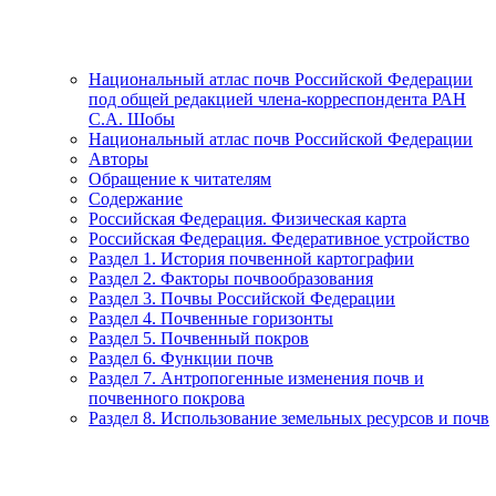
Национальный атлас почв Российской Федерации
под общей редакцией члена-корреспондента РАН
С.А. Шобы
Национальный атлас почв Российской Федерации
Авторы
Обращение к читателям
Содержание
Российская Федерация. Физическая карта
Российская Федерация. Федеративное устройство
Раздел 1. История почвенной картографии
Раздел 2. Факторы почвообразования
Раздел 3. Почвы Российской Федерации
Раздел 4. Почвенные горизонты
Раздел 5. Почвенный покров
Раздел 6. Функции почв
Раздел 7. Антропогенные изменения почв и
почвенного покрова
Раздел 8. Использование земельных ресурсов и почв