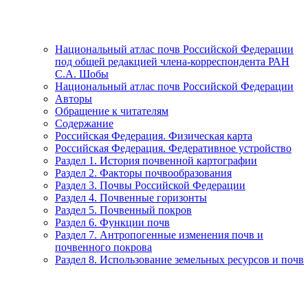
Национальный атлас почв Российской Федерации
под общей редакцией члена-корреспондента РАН
С.А. Шобы
Национальный атлас почв Российской Федерации
Авторы
Обращение к читателям
Содержание
Российская Федерация. Физическая карта
Российская Федерация. Федеративное устройство
Раздел 1. История почвенной картографии
Раздел 2. Факторы почвообразования
Раздел 3. Почвы Российской Федерации
Раздел 4. Почвенные горизонты
Раздел 5. Почвенный покров
Раздел 6. Функции почв
Раздел 7. Антропогенные изменения почв и
почвенного покрова
Раздел 8. Использование земельных ресурсов и почв