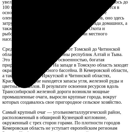
увеличивается. В 1980-х гг. здесь ежегодно отстреливалось до
100 тыс. оленей, с 2000 г. отстрел уменьшился и ведется в
основном для нужд местного населения. Домашнее
оленеводство осталось только у ненцев и эвенков, оно здесь
затруднено, поскольку дикие олени уводят стада домашних, а
также конкурируют с ними на пастбищах. Охота и
рыболовство стали основными занятиями местного
населения.
Срединная часть округа тянется от Томской до Читинской
области, включая горные районы республик Алтай и Тыва.
Это территория с очаговой освоенностью, богатая
природными ресурсами. На западе в Томскую область заходят
окраины нефтегазоносного бассейна. В Кемеровской области,
а также в Хакасии, Иркутской и Читинской областях,
Красноярском крае находятся запасы угля, железной руды и
цветных металлов. В результате освоения ресурсов вдоль
Транссибирской железной дороги возникли мощные
промышленные очаги, выросли крупные города, вокруг
которых создавалось свое пригородное сельское хозяйство.
Самый крупный очаг — угольнометаллургический район,
расположенный в обширной Кузнецкой котловине,
окруженный с трех сторон горами. По плотности городов
Кемеровская область не уступает европейским регионам