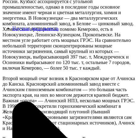
России. Кузбасс ассоциируется с угольной
промышленностью, однако в последние годы основное
значение имеют черная и цветная металлургия, химия и
энергетика. В Новокузнецке — два металлургических
комбината, алюминиевый завод, в Белове — цинковый завод.
Научная деятельность
Химические предприятия, помимо Кемерово, есть в
Новокузнецке, Ленинске-Кузнецком, Прокопьевске. На
местном угле работает сеть мощных ГРЭС. На сравнительно
небольшой территории сконцентрированы мощные
источники загрязнения, самый крупный из которых —
Новокузнецк, выбрасывающий 397 тыс. т, Междуреченск и
Осинники выбрасывают по 120 тыс. т, остальные 7 городов,
включая Кемерово, — более 50 тыс. т каждый.
Второй мощный очаг возник в Красноярском крае от Ачинска
до Канска. Красноярский алюминиевый завод вместе с
Ачинским глиноземным комбинатом — это большая часть
экспорта края, на них во многом держится краевой бюджет.
Важная «опора» — Ачинский НПЗ, несколько мощных ГРЭС.
В 1990-х гг. рассекретили горнохимический комбинат в
Железногорске, производящий плутоний (бывший
«Красноярск-26»). Основными загрязнителями являются сам
Красноярск (165 тыс. т от стационарных источников), Ачинск
и Назарово (50 и 62 тыс. т).