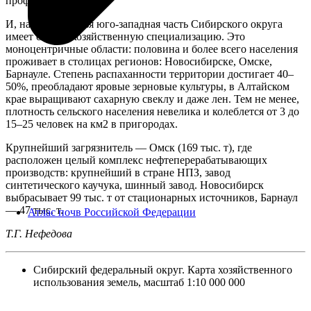
профиля.
И, наконец, третья юго-западная часть Сибирского округа
имеет сельскохозяйственную специализацию. Это
моноцентричные области: половина и более всего населения
проживает в столицах регионов: Новосибирске, Омске,
Барнауле. Степень распаханности территории достигает 40–
50%, преобладают яровые зерновые культуры, в Алтайском
крае выращивают сахарную свеклу и даже лен. Тем не менее,
плотность сельского населения невелика и колеблется от 3 до
15–25 человек на км2 в пригородах.
Крупнейший загрязнитель — Омск (169 тыс. т), где
расположен целый комплекс нефтеперерабатывающих
производств: крупнейший в стране НПЗ, завод
синтетического каучука, шинный завод. Новосибирск
выбрасывает 99 тыс. т от стационарных источников, Барнаул
— 47 тыс. т.
Атлас почв Российской Федерации
Т.Г. Нефедова
Сибирский федеральный округ. Карта хозяйственного
использования земель, масштаб 1:10 000 000