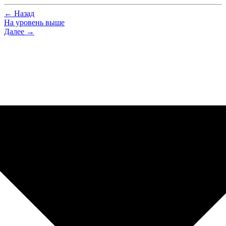
← Назад
На уровень выше
Далее →