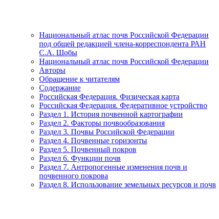
Национальный атлас почв Российской Федерации
под общей редакцией члена-корреспондента РАН
С.А. Шобы
Национальный атлас почв Российской Федерации
Авторы
Обращение к читателям
Содержание
Российская Федерация. Физическая карта
Российская Федерация. Федеративное устройство
Раздел 1. История почвенной картографии
Раздел 2. Факторы почвообразования
Раздел 3. Почвы Российской Федерации
Раздел 4. Почвенные горизонты
Раздел 5. Почвенный покров
Раздел 6. Функции почв
Раздел 7. Антропогенные изменения почв и
почвенного покрова
Раздел 8. Использование земельных ресурсов и почв