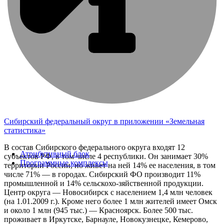
Сибирский федеральный округ в приложении «Земельная
статистика»
В состав Сибирского федерального округа входят 12
Атрибутивный блок
субъектов РФ, в том числе 4 республики. Он занимает 30%
Программные комплексы
территории России, но живет на ней 14% ее населения, в том
числе 71% — в городах. Сибирский ФО производит 11%
промышленной и 14% сельскохо-зяйственной продукции.
Центр округа — Новосибирск с населением 1,4 млн человек
(на 1.01.2009 г.). Кроме него более 1 млн жителей имеет Омск
и около 1 млн (945 тыс.) — Красноярск. Более 500 тыс.
проживает в Иркутске, Барнауле, Новокузнецке, Кемерово,