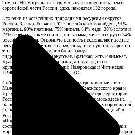
Томске. Несмотря на гораздо меньшую освоенность, чем в
европейской части России, здесь находятся 132 города.
Это один из богатейших природными ресурсами округов
России. Здесь добывается 92% российского молибдена, 91%
марганца, 90% платины, 75% никеля, 64% меди, 30% золота и
23% серебра, а также свинца, вольфрама, железных руд и 74%
российского угля. Огромную ценность представляют лесные
ресурсы, причем не только древесина, но и пушнина, орехи и
т.п. Здесь построены крупнейшие в мире
гидроэлектростанции: Иркутская, Братская, Усть-Илимская,
Красноярская, Саяно-Шушенская, а также одни из
крупнейших тепловых станций: Назаровская и Читинская
ГРЭС, Норильская и Иркутская ТЭС.
Сибирский округ можно разделить на три крупные части.
Малоосвоенная территория на севере Красноярского края и
Иркутской области — это экологический резерв территории
России. Точечное ресурсное освоение наложилось здесь на
обширную зону традиционного хозяйства малых народностей.
Однако за полярным кругом расположен самый мощный в
России очаг загрязнения воздушной среды — ГМК
«Норильский никель». Его выбросы в воздух в 2007 г.
составили 1990 тыс. т. На Таймыре обитает самая крупная в
мире популяция дикого северного оленя, численность которой