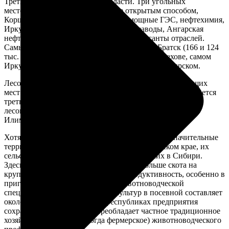
Третий очаг — в Иркутской области. Три угольных
месторождения, разрабатываемые открытым способом,
Коршуновский ГОК, «Лензолото», мощные ГЭС, нефтехимия,
Иркутский и Братский алюминиевые заводы, Ангарская
нефтехимическая компания — все это гиганты отраслей.
Самые мощные загрязнители — Ангарск и Братск (166 и 124
тыс. т). Повышено загрязнение воздуха в Шелехове, самом
Иркутске, а также в Усть-Илимске и Усолье Сибирском.
Лесопромышленный комплекс занимает одно из ведущих
мест в этой части Сибирского округа. Здесь заготавливается
треть всей древесины России. Крупные предприятия
лесопромышленного комплекса стоят в Братске, Усть-
Илимске, Лесосибирске, Енисейске.
Хотя сельскохозяйственные земли занимают незначительные
территории в Иркутской области и Красноярском крае, их
сельское хозяйство остается одним из лучших в Сибири.
Здесь, а также в Кемеровской области, больше скота на
крупных предприятиях, выше его продуктивность, особенно в
пригородах. При преобладании животноводческой
специализации, доля зерновых культур в посевной составляет
около 50%. В национальных республиках предприятия
сохранились плохо. Здесь преобладает частное традиционное
хозяйство населения (иногда фермерское) животноводческого