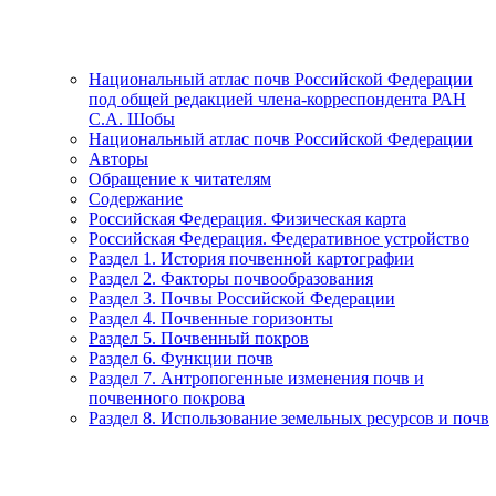
Национальный атлас почв Российской Федерации
под общей редакцией члена-корреспондента РАН
С.А. Шобы
Национальный атлас почв Российской Федерации
Авторы
Обращение к читателям
Содержание
Российская Федерация. Физическая карта
Российская Федерация. Федеративное устройство
Раздел 1. История почвенной картографии
Раздел 2. Факторы почвообразования
Раздел 3. Почвы Российской Федерации
Раздел 4. Почвенные горизонты
Раздел 5. Почвенный покров
Раздел 6. Функции почв
Раздел 7. Антропогенные изменения почв и
почвенного покрова
Раздел 8. Использование земельных ресурсов и почв