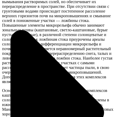
вымывания растворимых солей, но обеспечивает их
перераспределение в пространстве. При отсутствии связи с
грунтовыми водами происходит постепенное рассоление
верхних горизонтов почв на микроповышениях и смывание
солей в пониженные участки — ложбины стока.
Повышенные элементы микрорельефа обычно занимают
зональные почвы (каштановые, светло-каштановые, бурые
пустынно-степные), в различной степени солонцеватые и
солончаковатые, а к ложбинам стока приурочены ареалы
солонцов. Фактором дифференциации микрорельефа и
почвенного покрова является неравномерный растительный
покров, способствующий перераспределению снега, талых и
ливневых вод и образованию ложбин стока. Наиболее густая
растительность на повышенных участках с самыми
рассоленными почвами задерживает частицы пыли, в свою
очередь способствуя формированию микроповышений.
Дополнительным фактором образования этих комплексов
является деятельность землероев [91, 93].
Основные ареалы неупорядоченно-пятнистых комплексов
каштановых и темно-каштановых солонцеватых и
солончаковатых почв и солонцов (
Ксн·Сн
) представлены в
южной части Ергенинской возвышенности, на Сальско-
Манычской гряде и на верхних террасах Маныча на лёссовых
хорошо дренированных возвышенных равнинах со