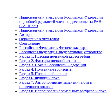
Национальный атлас почв Российской Федерации
под общей редакцией члена-корреспондента РАН
С.А. Шобы
Национальный атлас почв Российской Федерации
Авторы
Обращение к читателям
Содержание
Российская Федерация. Физическая карта
Российская Федерация. Федеративное устройство
Раздел 1. История почвенной картографии
Раздел 2. Факторы почвообразования
Раздел 3. Почвы Российской Федерации
Раздел 4. Почвенные горизонты
Раздел 5. Почвенный покров
Раздел 6. Функции почв
Раздел 7. Антропогенные изменения почв и
почвенного покрова
Раздел 8. Использование земельных ресурсов и почв