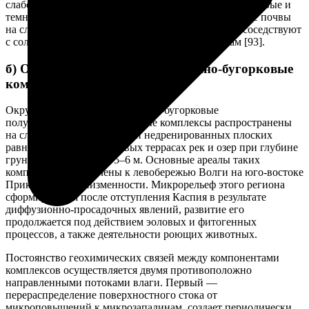
слабовыраженным микрорельефом. Фоновые каштановые и
темно-каштановые солонцеватые глубокозасоленные почвы
на слабовыраженных повышениях микрорельефа соседствуют
с солонцами по блюдцам западинам и потяжинам [93].
б) Округло-пятнистые и западинно-бугорковые
комплексы
Округло-пятнистые и западинно-бугорковые
полугидроморфные галогенные комплексы распространены
на слабодренированных или недренированных плоских
равнинах, а также на первых террасах рек и озер при глубине
грунтовых вод от 3 до 5–6 м. Основные ареалы таких
комплексов приурочены к левобережью Волги на юго-востоке
Прикаспийской низменности. Микрорельеф этого региона
сформировался после отступления Каспия в результате
диффузионно-просадочных явлений, развитие его
продолжается под действием эоловых и фитогенных
процессов, а также деятельности роющих животных.
Постоянство геохимических связей между компонентами
комплексов осуществляется двумя противоположно
направленными потоками влаги. Первый —
перераспределение поверхностного стока от
микроповышений к микрозападинам, создает периодически