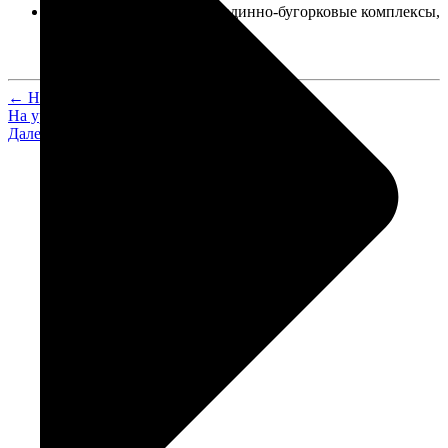
Округло-пятнистые и западинно-бугорковые комплексы,
масштаб 1:60 000 000
← Назад
На уровень выше
Далее →