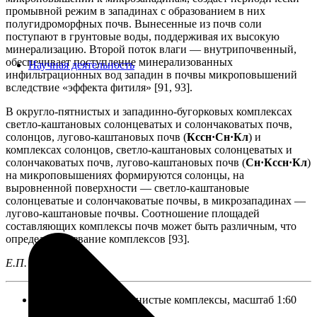
промывной режим в западинах с образованием в них
полугидроморфных почв. Вынесенные из почв соли
поступают в грунтовые воды, поддерживая их высокую
минерализацию. Второй поток влаги — внутрипочвенный,
обеспечивает поступление минерализованных
Научная деятельность
инфильтрационных вод западин в почвы микроповышений
вследствие «эффекта фитиля» [91, 93].
В округло-пятнистых и западинно-бугорковых комплексах
светло-каштановых солонцеватых и солончаковатых почв,
солонцов, лугово-каштановых почв (
Кссн·Сн·Кл
) и
комплексах солонцов, светло-каштановых солонцеватых и
солончаковатых почв, лугово-каштановых почв (
Сн·Кссн·Кл
)
на микроповышениях формируются солонцы, на
выровненной поверхности — светло-каштановые
солонцеватые и солончаковатые почвы, в микрозападинах —
лугово-каштановые почвы. Соотношение площадей
составляющих комплексы почв может быть различным, что
определяет название комплексов [93].
Е.П. Быкова
Неупорядоченно-пятнистые комплексы, масштаб 1:60
000 000