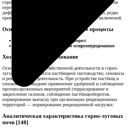
горно-луговых почв отличается постепенным характером
переходов между горизонтами, слабой
дифференцированностью и небольшой мощностью, редко
превышающей 60–70 см, наличием каменистых включений.
Основные почвообразовательные процессы
Гумусово-аккумулятивный процесс
Биогенное и коагуляционное оструктурирование
Хозяйственное использование
Основными видами хозяйственной деятельности в горно-
луговом поясе являются пастбищное скотоводство, сенокосы
и рекреационная деятельность. При устройстве пастбищ и
сенокосов необходимо применение удобрений и соблюдение
противоэрозионных мероприятий (террасирование и
закрепление склонов, соблюдение пастбищеоборотов,
нормирование выпаса); при организации рекреационных
территорий — нормирование рекреационной нагрузки.
Аналитическая характеристика горно-луговых
почв [148]