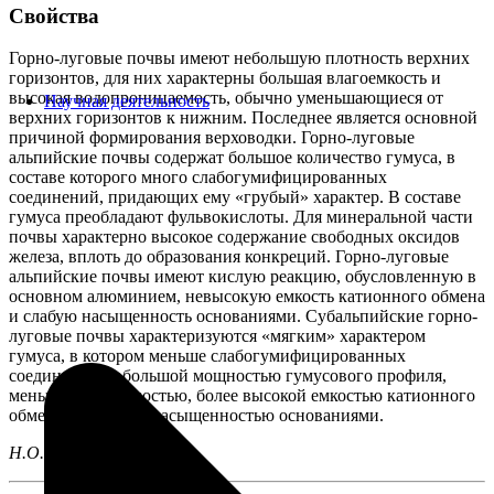
Свойства
Горно-луговые почвы имеют небольшую плотность верхних
горизонтов, для них характерны большая влагоемкость и
высокая водопроницаемость, обычно уменьшающиеся от
Научная деятельность
верхних горизонтов к нижним. Последнее является основной
причиной формирования верховодки. Горно-луговые
альпийские почвы содержат большое количество гумуса, в
составе которого много слабогумифицированных
соединений, придающих ему «грубый» характер. В составе
гумуса преобладают фульвокислоты. Для минеральной части
почвы характерно высокое содержание свободных оксидов
железа, вплоть до образования конкреций. Горно-луговые
альпийские почвы имеют кислую реакцию, обусловленную в
основном алюминием, невысокую емкость катионного обмена
и слабую насыщенность основаниями. Субальпийские горно-
луговые почвы характеризуются «мягким» характером
гумуса, в котором меньше слабогумифицированных
соединений, и большой мощностью гумусового профиля,
меньшей кислотностью, более высокой емкостью катионного
обмена и большей насыщенностью основаниями.
Н.О. Ковалева