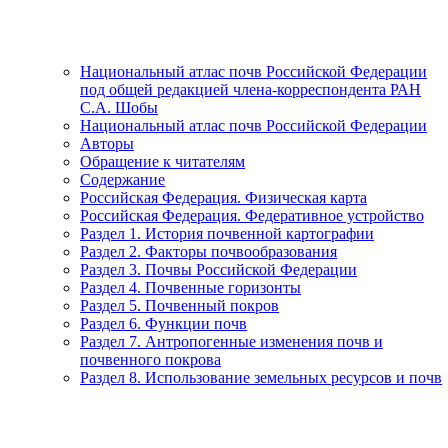
Национальный атлас почв Российской Федерации
под общей редакцией члена-корреспондента РАН
С.А. Шобы
Национальный атлас почв Российской Федерации
Авторы
Обращение к читателям
Содержание
Российская Федерация. Физическая карта
Российская Федерация. Федеративное устройство
Раздел 1. История почвенной картографии
Раздел 2. Факторы почвообразования
Раздел 3. Почвы Российской Федерации
Раздел 4. Почвенные горизонты
Раздел 5. Почвенный покров
Раздел 6. Функции почв
Раздел 7. Антропогенные изменения почв и
почвенного покрова
Раздел 8. Использование земельных ресурсов и почв