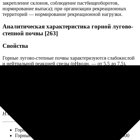
закрепление склонов, соблюдение пастбищеоборотов,
нормирование выпаса); при организации рекреационных
территорий — нормирование рекреационной нагрузки.
Аналитическая характеристика горной лугово-
степной почвы [263]
Свойства
Горные лугово-степные почвы характеризуются слабокислой
и нейтральной реакцией среды (рНводн. — от 5,5 до 7,5).
Кислотность почв обусловлена как водородом, так и
алюминием. Емкость катионного обмена составляет 30 – 35
ммоль(экв.) /100 г почвы, а насыщенность основаниями
достигает 70% и более. Содержание гумуса в гумусово-
аккумулятивном горизонте составляет около 10%, а состав
гумуса — гуматный и фульватно-гуматный, что определяет
высокую насыщенность основаниями.
Н.О. Ковалева
Горно-луговые почвы, масштаб 1:60 000 000
Горные лугово-степные почвы, масштаб 1:60 000 000