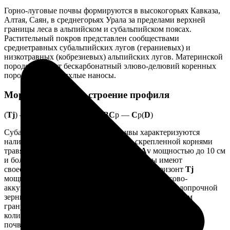
Горно-луговые почвы формируются в высокогорьях Кавказа,
Алтая, Саян, в среднегорьях Урала за пределами верхней
границы леса в альпийском и субальпийском поясах.
Растительный покров представлен сообществами
среднетравных субальпийских лугов (гераниевых) и
низкотравных (кобрезиевых) альпийских лугов. Материнской
породой служит бескарбонатный элюво-делювий коренных
пород, реже — рыхлые наносы.
Морфологическое строение профиля
(
Tj
) —
A
v —
A
p —
AB
p —
BC
p —
C
p(
D
)
Субальпийские горно-луговые почвы характеризуются
наличием мощной, плотной, прочно скрепленной корнями
травянистой растительности дернины
A
v мощностью до 10 см
и более. Альпийские горно-луговые почвы имеют
своеобразный дерново-сухоторфянистый горизонт
Tj
мощностью 1–2 см. Залегающий под ним гумусово-
аккумулятивный горизонт
A
р характеризуется водопрочной
зернистой структурой, средне- и тяжелосуглинистым
гранулометрическим составом, наличием большого
количества слаборазложившейся корневой массы, ходов
почвенных животных и землероев. Чаще всего профиль