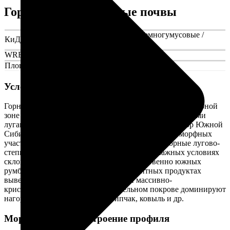
Горные лугово-степные почвы
Литоземы темногумусовые / Темногумусовые /
КиДПР
Карбо-петроземы гумусовые
WRB
Mollic LEPTOSOLS
Площадь
0,31%
Условия формирования
Горные лугово-степные почвы развиваются в высокогорной
зоне под альпийскими и субальпийскими остепненными
лугами и луговыми степями Восточного Кавказа, гор Южной
Сибири, а также встречаются на отдельных ксероморфных
участках внутри ареала горно-луговых почв. Горные лугово-
степные почвы формируются в умеренно-влажных условиях
склонов всех экспозиций, но преимущественно южных
румбов, на слабоненасыщенных сиаллитных продуктах
выветривания плотных осадочных и массивно-
кристаллических пород. В растительном покрове доминируют
нагорные ксерофиты: эфедра, типчак, ковыль и др.
Морфологическое строение профиля