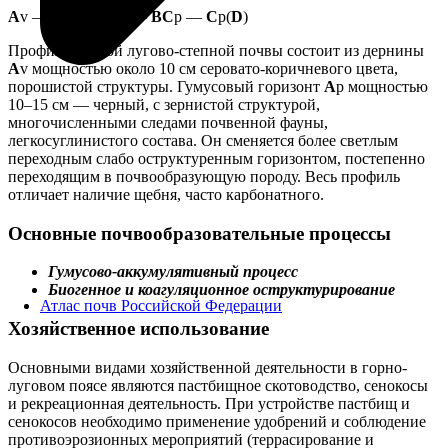
A
v —
A
p —
AB
p —
BC
p —
C
p(
D
)
Профиль горной лугово-степной почвы состоит из дернины
A
v мощностью около 10 см серовато-коричневого цвета,
порошистой структуры. Гумусовый горизонт
A
р мощностью
10–15 см — черный, с зернистой структурой,
многочисленными следами почвенной фауны,
легкосуглинистого состава. Он сменяется более светлым
переходным слабо оструктуренным горизонтом, постепенно
переходящим в почвообразующую породу. Весь профиль
отличает наличие щебня, часто карбонатного.
Основные почвообразовательные процессы
Гумусово-аккумулятивный процесс
Биогенное и коагуляционное оструктурирование
Атлас почв Российской Федерации
Хозяйственное использование
Основными видами хозяйственной деятельности в горно-
луговом поясе являются пастбищное скотоводство, сенокосы
и рекреационная деятельность. При устройстве пастбищ и
сенокосов необходимо применение удобрений и соблюдение
противоэрозионных мероприятий (террасирование и