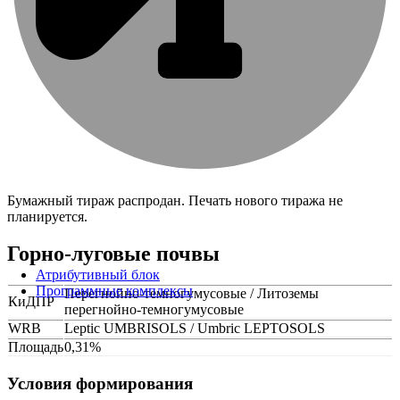
Бумажный тираж распродан. Печать нового тиража не
планируется.
Горно-луговые почвы
Атрибутивный блок
Программные комплексы
Перегнойно-темногумусовые / Литоземы
КиДПР
перегнойно-темногумусовые
WRB
Leptic UMBRISOLS / Umbric LEPTOSOLS
Площадь
0,31%
Условия формирования